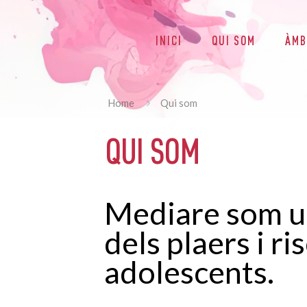
INICI
QUI SOM
ÀMB
Home
Qui som
QUI SOM
Mediare som un
dels plaers i ri
adolescents.