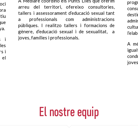
A Mediare coordino els Punts Liles que oferim
progr
oci
arreu del territori, o
fereixo consultories,
consu
ora
tallers i assessorament d’educació sexual tant
dest
tiu
a professionals com administracions
admin
que
públiques.
I realitzo tallers i formacions de
cult
ya.
gènere, d’educació sexual i de sexualitat,
a
l’ela
joves, famílies i professionals.
s i
A mé
les
igua
s i
cond
 el
joves
El nostre equip