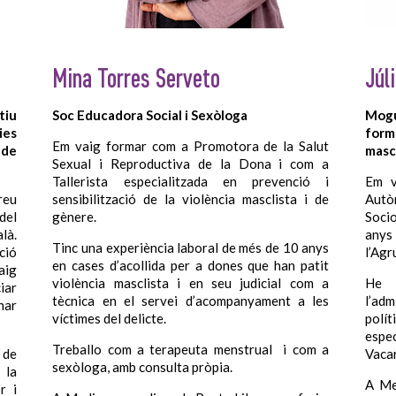
Mina Torres Serveto
Júl
tiu
Soc Educadora Social i Sexòloga
Mogu
es
form
Em vaig formar com a Promotora de la Salut
 de
mascl
Sexual i Reproductiva de la Dona i com a
Tallerista especialitzada en prevenció i
Em v
reu
sensibilització de la violència masclista i de
Autò
del
gènere.
Soci
là.
anys
Tinc una experiència laboral de més de 10 anys
ció
l’Agr
en cases d’acollida per a dones que han patit
aig
violència masclista i en seu judicial com a
He 
iar
tècnica en el servei d’acompanyament a les
l’adm
nar
víctimes del delicte.
polí
espe
Treballo com a terapeuta menstrual i com a
 de
Vacar
sexòloga, amb consulta pròpia.
 la
A Med
r i