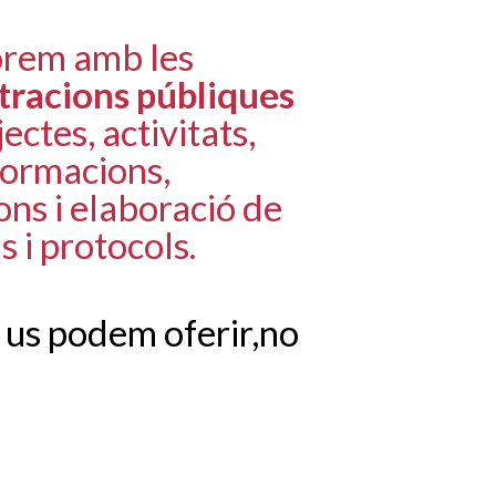
orem amb les
tracions públiques
ectes, activitats,
formacions,
ns i elaboració de
s i protocols.
 us podem oferir,no