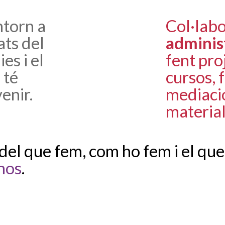
ntorn a
Col·lab
tats del
adminis
es i el
fent proj
 té
cursos, 
venir.
mediacio
material
del que fem, com ho fem i el que
nos
.