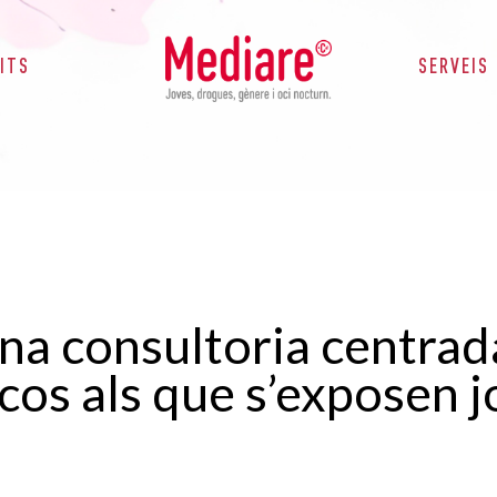
ITS
SERVEIS
a consultoria centrada
scos als que s’exposen j