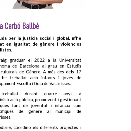
ia Carbó Ballbè
da per la justícia social i global, m’he
at en igualtat de gènere i violències
istes.
aig graduar el 2022 a la Universitat
noma de Barcelona al grau en Estudis
oculturals de Gènere. A més des dels 17
 he treballat amb infants i joves de
upament Escolta i Guia de Vacarisses.
treballat durant quatre anys a
inistració pública, promovent i gestionant
tiques tant de joventut i infància com
cífiques de gènere al municipi de
isses.
iare, coordino els diferents projectes i