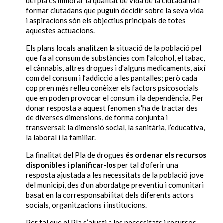
del pla és millorar la qualitat de vida de la ciutadania i
formar ciutadans que puguin decidir sobre la seva vida
i aspiracions són els objectius principals de totes
aquestes actuacions.
Els plans locals analitzen la situació de la població pel
que fa al consum de substàncies com l'alcohol, el tabac,
el cànnabis, altres drogues i d'alguns medicaments, així
com del consum i l’addicció a les pantalles; però cada
cop pren més relleu conèixer els factors psicosocials
que en poden provocar el consum i la dependència. Per
donar resposta a aquest fenomen s'ha de tractar des
de diverses dimensions, de forma conjunta i
transversal: la dimensió social, la sanitària, l’educativa,
la laboral i la familiar.
La finalitat del Pla de drogues
és ordenar els recursos
disponibles i planificar-los
per tal d’oferir una
resposta ajustada a les necessitats de la població jove
del municipi, des d’un abordatge preventiu i comunitari
basat en la corresponsabilitat dels diferents actors
socials, organitzacions i institucions.
Per tal que el Pla s’ajusti a les necessitats i recursos