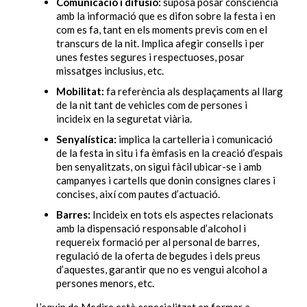
Comunicació i difusió:
suposa posar consciència
amb la informació que es difon sobre la festa i en
com es fa, tant en els moments previs com en el
transcurs de la nit. Implica afegir consells i per
unes festes segures i respectuoses, posar
missatges inclusius, etc.
Mobilitat:
fa referència als desplaçaments al llarg
de la nit tant de vehicles com de persones i
incideix en la seguretat viària.
Senyalística:
implica la cartelleria i comunicació
de la festa in situ i fa èmfasis en la creació d’espais
ben senyalitzats, on sigui fàcil ubicar-se i amb
campanyes i cartells que donin consignes clares i
concises, així com pautes d’actuació.
Barres:
Incideix en tots els aspectes relacionats
amb la dispensació responsable d’alcohol i
requereix formació per al personal de barres,
regulació de la oferta de begudes i dels preus
d’aquestes, garantir que no es vengui alcohol a
persones menors, etc.
L’equip de Medire està especialitzat en formar a